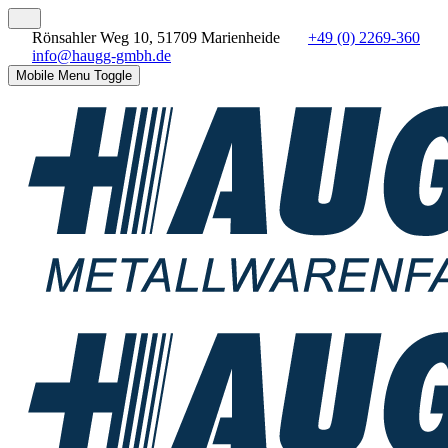
Rönsahler Weg 10, 51709 Marienheide
+49 (0) 2269-360
info@haugg-gmbh.de
Mobile Menu Toggle