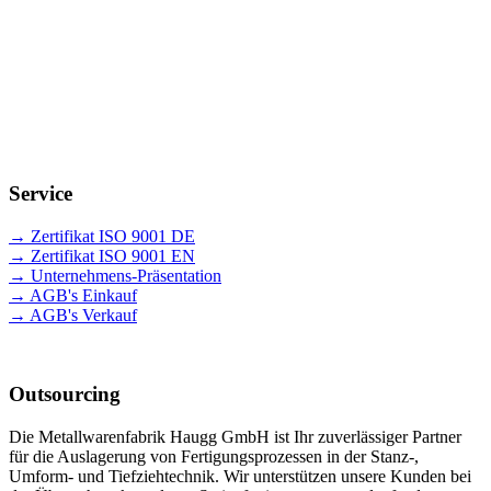
Zukunft
Unsere Mitarbeiter sind ein zentraler Erfolgsfaktor. Eine familiäre
Unternehmenskultur, geprägt von Wertschätzung und Vertrauen,
sorgt für langfristige Zusammenarbeit und sichert wertvolles Know-
how. Durch eine praxisnahe Ausbildung und gezielte Förderung
investieren wir nachhaltig in die nächste Generation und die Zukunft
unseres Unternehmens.
Service
→ Zertifikat ISO 9001 DE
→ Zertifikat ISO 9001 EN
→ Unternehmens-Präsentation
→ AGB's Einkauf
→ AGB's Verkauf
Outsourcing
Die Metallwarenfabrik Haugg GmbH ist Ihr zuverlässiger Partner
für die Auslagerung von Fertigungsprozessen in der Stanz-,
Umform- und Tiefziehtechnik. Wir unterstützen unsere Kunden bei