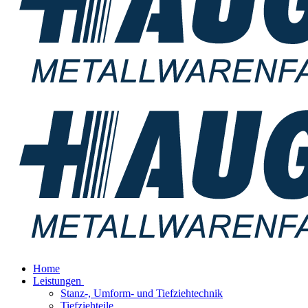
Home
Leistungen
Stanz-, Umform- und Tiefziehtechnik
Tiefziehteile