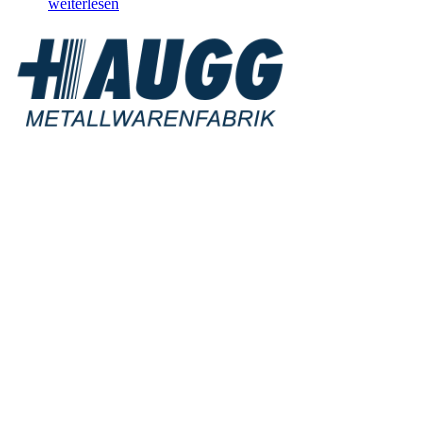
weiterlesen
Qualität &
Partnerschaft
Als zuverlässiger
Partner stehen wir für
höchste Präzision,
Qualität und Liefertreue. Wir verstehen uns als Teil der
Wertschöpfungskette unserer Kunden und setzen auf eine enge,
transparente Zusammenarbeit. Unser zertifiziertes
Qualitätsmanagement nach ISO 9001:2015 gewährleistet stabile
Prozesse und eine gleichbleibend hohe Produktqualität.
Nachhaltigkeit & Verantwortung
Nachhaltigkeit ist fest in unserer Unternehmensstrategie verankert.
Durch den Einsatz ressourcenschonender Technologien sowie die
Nutzung unserer eigenen Wasserturbine und Prozessabwärme
leisten wir einen aktiven Beitrag zur CO₂-Reduktion. Zudem
engagieren wir uns als regional verwurzeltes Unternehmen für
soziale Projekte und Initiativen.
Mitarbeiter &