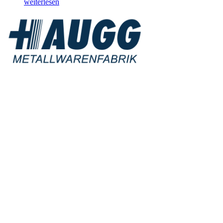
weiterlesen
Qualität &
Partnerschaft
Als zuverlässiger
Partner stehen wir für
höchste Präzision,
Qualität und Liefertreue. Wir verstehen uns als Teil der
Wertschöpfungskette unserer Kunden und setzen auf eine enge,
transparente Zusammenarbeit. Unser zertifiziertes
Qualitätsmanagement nach ISO 9001:2015 gewährleistet stabile
Prozesse und eine gleichbleibend hohe Produktqualität.
Nachhaltigkeit & Verantwortung
Nachhaltigkeit ist fest in unserer Unternehmensstrategie verankert.
Durch den Einsatz ressourcenschonender Technologien sowie die
Nutzung unserer eigenen Wasserturbine und Prozessabwärme
leisten wir einen aktiven Beitrag zur CO₂-Reduktion. Zudem
engagieren wir uns als regional verwurzeltes Unternehmen für
soziale Projekte und Initiativen.
Mitarbeiter &