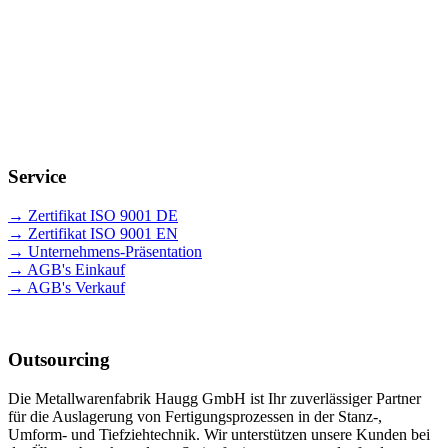
Zukunft
Unsere Mitarbeiter sind ein zentraler Erfolgsfaktor. Eine familiäre
Unternehmenskultur, geprägt von Wertschätzung und Vertrauen,
sorgt für langfristige Zusammenarbeit und sichert wertvolles Know-
how. Durch eine praxisnahe Ausbildung und gezielte Förderung
investieren wir nachhaltig in die nächste Generation und die Zukunft
unseres Unternehmens.
Service
→ Zertifikat ISO 9001 DE
→ Zertifikat ISO 9001 EN
→ Unternehmens-Präsentation
→ AGB's Einkauf
→ AGB's Verkauf
Outsourcing
Die Metallwarenfabrik Haugg GmbH ist Ihr zuverlässiger Partner
für die Auslagerung von Fertigungsprozessen in der Stanz-,
Umform- und Tiefziehtechnik. Wir unterstützen unsere Kunden bei