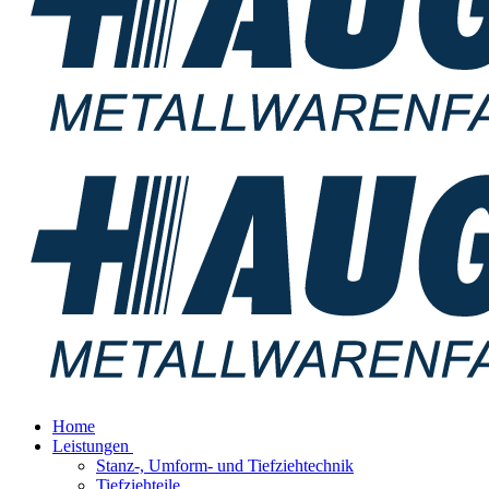
Home
Leistungen
Stanz-, Umform- und Tiefziehtechnik
Tiefziehteile