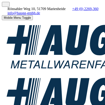
Rönsahler Weg 10, 51709 Marienheide
+49 (0) 2269-360
info@haugg-gmbh.de
Mobile Menu Toggle